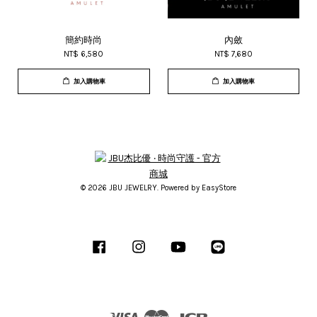
簡約時尚
內斂
NT$ 6,580
NT$ 7,680
加入購物車
加入購物車
© 2026 JBU JEWELRY. Powered by
EasyStore
Facebook
Instagram
YouTube
Line
Visa
Master
JCB