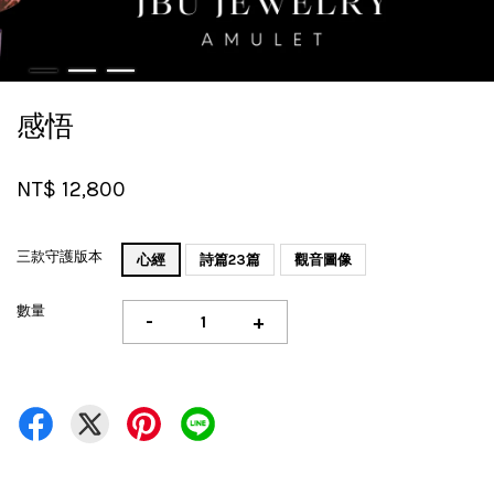
感悟
NT$ 12,800
三款守護版本
心經
詩篇23篇
觀音圖像
數量
-
+