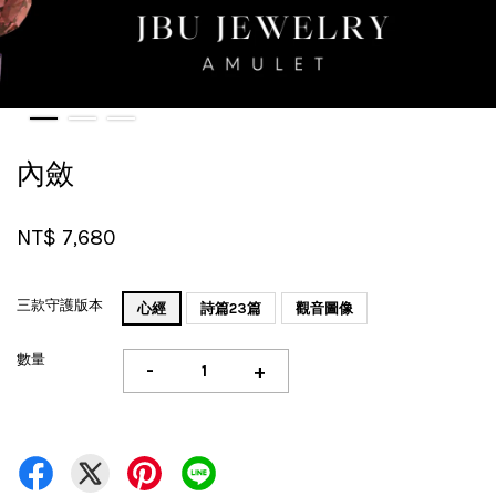
內斂
NT$ 7,680
三款守護版本
心經
詩篇23篇
觀音圖像
數量
-
+