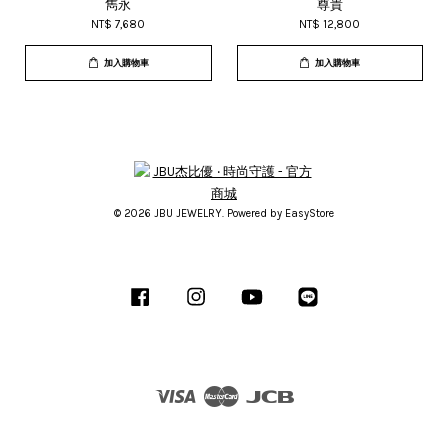
雋永
尊貴
NT$ 7,680
NT$ 12,800
加入購物車
加入購物車
© 2026 JBU JEWELRY. Powered by
EasyStore
Facebook
Instagram
YouTube
Line
Visa
Master
JCB