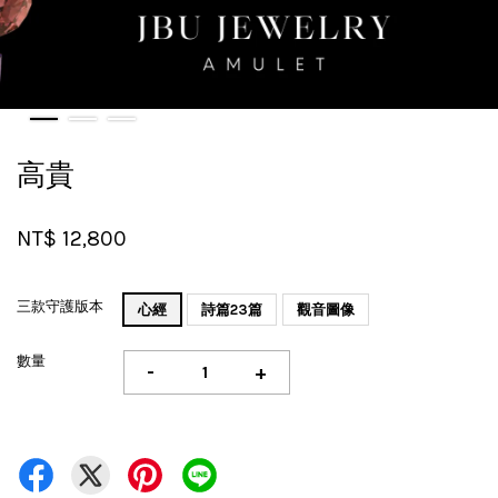
高貴
NT$ 12,800
三款守護版本
心經
詩篇23篇
觀音圖像
數量
-
+